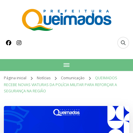
conteúdo
Prefeitura Municipal
Site oficial do Município de Queimados
de Queimados
Página inicial
Notícias
Comunicação
QUEIMADOS
RECEBE NOVAS VIATURAS DA POLÍCIA MILITAR PARA REFORÇAR A
SEGURANÇA NA REGIÃO