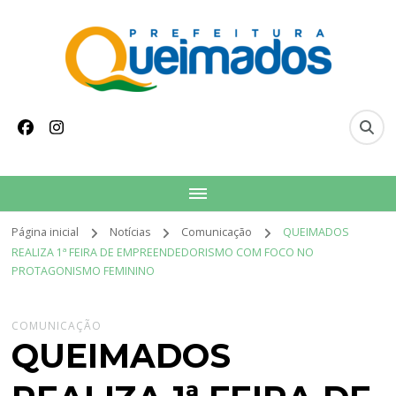
conteúdo
Prefeitura Municipal
Site oficial do Município de Queimados
de Queimados
Página inicial
Notícias
Comunicação
QUEIMADOS
REALIZA 1ª FEIRA DE EMPREENDEDORISMO COM FOCO NO
PROTAGONISMO FEMININO
COMUNICAÇÃO
QUEIMADOS