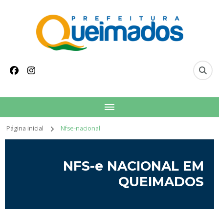
conteúdo
Prefeitura Municipal
Site oficial do Município de Queimados
de Queimados
Página inicial
Nfse-nacional
NFS-e NACIONAL EM
QUEIMADOS