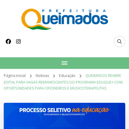
conteúdo
Prefeitura Municipal
Site oficial do Município de Queimados
de Queimados
Página inicial
Notícias
Educação
QUEIMADOS REABRE
EDITAL PARA VAGAS REMANESCENTES DO PROGRAMA EDUQUE+ COM
OPORTUNIDADES PARA OFICINEIROS E MUSICOTERAPEUTAS