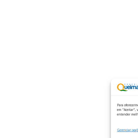
Para oferecerm
em "Aceitar", v
entender melh
Gerenciar opçõ