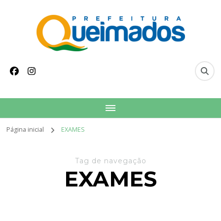
conteúdo
Prefeitura Municipal
Site oficial do Município de Queimados
de Queimados
Página inicial
EXAMES
Tag de navegação
EXAMES