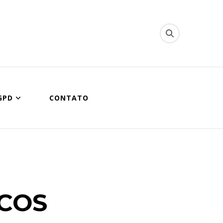
ipal de Queimados
GPD
CONTATO
COS