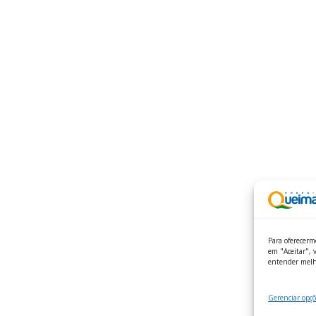
Para oferecerm
em "Aceitar", v
entender melh
Gerenciar opçõ