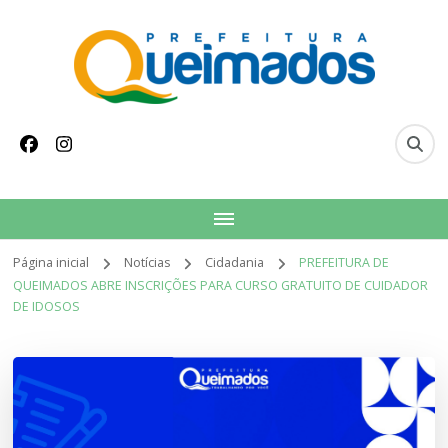
conteúdo
Prefeitura Municipal
Site oficial do Município de Queimados
de Queimados
Página inicial
Notícias
Cidadania
PREFEITURA DE
QUEIMADOS ABRE INSCRIÇÕES PARA CURSO GRATUITO DE CUIDADOR
DE IDOSOS