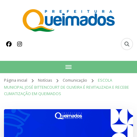
conteúdo
Prefeitura Municipal
Site oficial do Município de Queimados
de Queimados
Página inicial
Notícias
Comunicação
ESCOLA
MUNICIPAL JOSÉ BITTENCOURT DE OLIVEIRA É REVITALIZADA E RECEBE
CLIMATIZAÇÃO EM QUEIMADOS