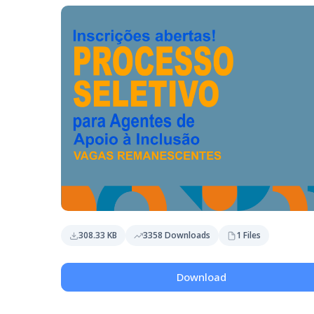
308.33 KB
3358 Downloads
1 Files
Download