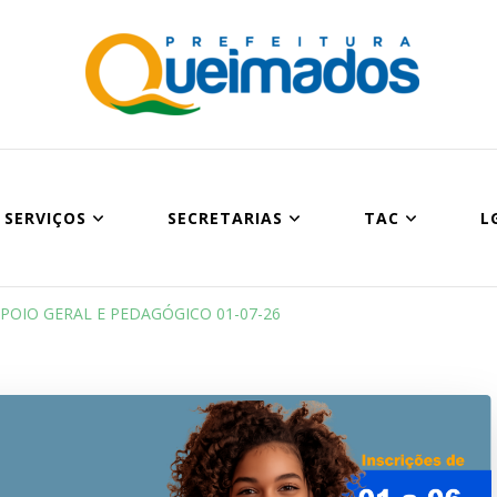
Prefeitura Munic
Site oficial do Município de Queimados
SERVIÇOS
SECRETARIAS
TAC
L
POIO GERAL E PEDAGÓGICO 01-07-26