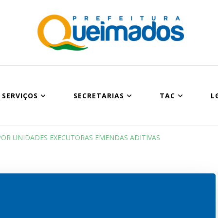
Prefeitura Munic
Site oficial do Município de Queimados
SERVIÇOS
SECRETARIAS
TAC
L
ES POR UNIDADES EXECUTORAS EMENDAS ADITIVAS