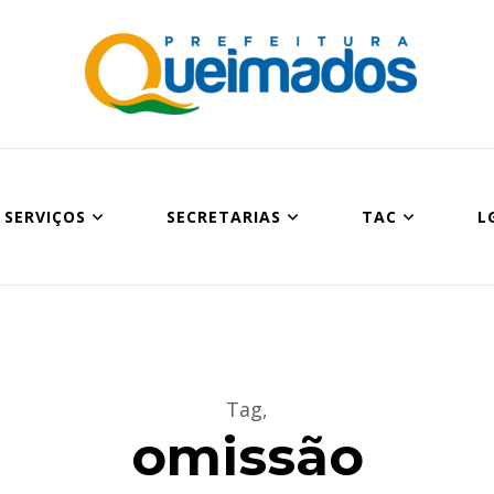
Prefeitura Munic
Site oficial do Município de Queimados
SERVIÇOS
SECRETARIAS
TAC
L
Tag
,
omissão