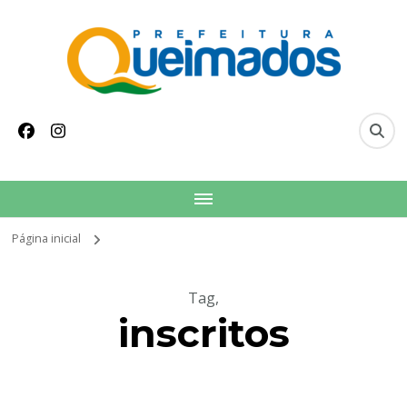
conteúdo
Prefeitura Municipal
Site oficial do Município de Queimados
de Queimados
Página inicial
Tag
,
inscritos